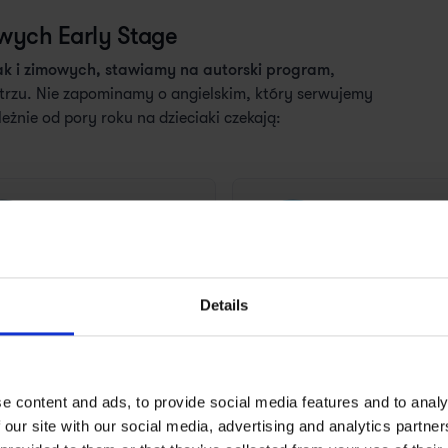
owych Early Stage
jak i zimowych, stawiamy na autorski program
,
trzu. Nie zapominamy o angielskim, który serwujemy
leżnie od pory roku na dzieciaki czekają:
Lab
Podchody i 
matematyczno-
outdoorowe
logiczny
Details
Kreatywne i
Zajęcia
ekologiczne DIY
sportowe
e content and ads, to provide social media features and to analy
 our site with our social media, advertising and analytics partn