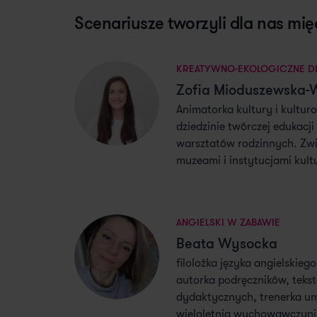
Scenariusze tworzyli dla nas mię
KREATYWNO-EKOLOGICZNE D
Zofia Mioduszewska-
Animatorka kultury i kultur
dziedzinie twórczej edukacji
warsztatów rodzinnych. Zw
muzeami i instytucjami kult
ANGIELSKI W ZABAWIE
Beata Wysocka
filolożka języka angielskieg
autorka podręczników, teks
dydaktycznych, trenerka um
wieloletnia wychowawczyni