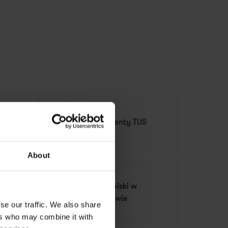
gry
Elementy TUS
About
Angielski w
zabawie
se our traffic. We also share
ers who may combine it with