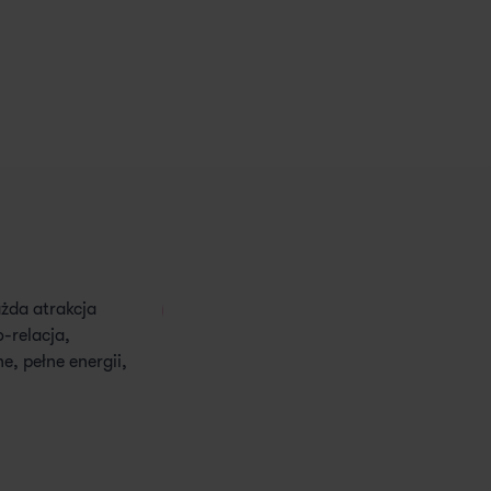
żda atrakcja
Rewelacyjna organizacja, świetna op
-relacja,
zachwycone, my rodzice też. Czekam
, pełne energii,