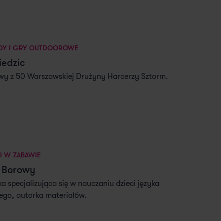
Y I GRY OUTDOOROWE
iedzic
y z 50 Warszawskiej Drużyny Harcerzy Sztorm.
I W ZABAWIE
 Borowy
a specjalizująca się w nauczaniu dzieci języka
iego, autorka materiałów.