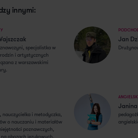
dzy innymi:
IY
PODCHOD
Wajszczak
Jan Dz
oznawczyni, specjalistka w
Drużynow
 rodzin i artystycznych
iązana z warszawskimi
ury.
ANGIELSK
Janina
o, nauczycielka i metodyczka,
pedagożk
tów o nauczaniu i materiałów
angielsk
iejętności poznawczych,
 na obozach językowych.