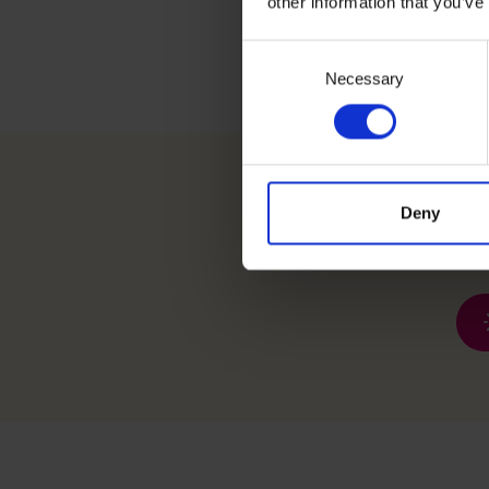
other information that you’ve
Consent
Necessary
Selection
Deny
Znajdź 