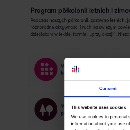
Program półkolonii letnich i zim
Podczas naszych półkolonii, zarówno letnich, 
różnorodne aktywności i ruch na świeżym powie
dzieciakom w lekkiej formie i „przy okazji”. Nieza
Warsztaty
konstrukcyjne
Consent
Warsztaty
This website uses cookies
przyrodnicze
We use cookies to personalis
information about your use of