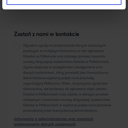
Zostań z nami w kontakcie
Wyrażam zgodę na przetwarzanie danych osobowych
podanych w niniejszym formularzu w celu zgłoszenia
Dziecka na Półkolonie oraz dalszego procesu zawarcia
umowy dotyczącej uczestnictwa Dziecka w Półkoloniach.
Zgoda obejmuje w szczególności udostępnienie w/w
danych podmiotowi, który prowadzi jako licencjobiorca
Administratora wybraną przeze mnie placówkę
organizującą Półkolonie. Wiem, że powyższa zgoda jest
dobrowolna, ale konieczna do zgłoszenia chęci udziału
Dziecka w Półkoloniach oraz udziału w dalszym procesie
związanym z zawarciem umowy dotyczącej uczestnictwa
Dziecka w Półkoloniach w wybranej przeze mnie placówce
prowadzonej przez licencjobiorcę Administratora.
Informacja o administratorze oraz zasadach
przetwarzania danych osobowych