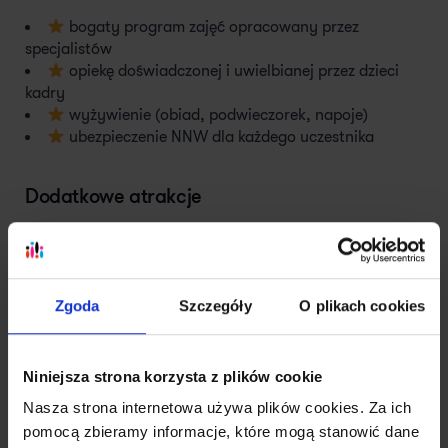
bogaty program zajęć opracowany przez
specjalistów
opiekę doświadczonej i uwielbianej przez dzieci
kadry
wyżywienie (obiad, podwieczorek, napoje)
ubezpieczenie NNW dla każdego uczestnika
Dodatkowe atrakcje
gry i zabawy integracyjne
warsztaty kulinarne
zajęcia florystyczne
wycieczka do ZOO z warsztatami w ptaszarni
Zgoda
Szczegóły
O plikach cookies
warsztaty kulinarne w pizzerii „San Giovanni”
wycieczka do Folwarku Bródnowskiego z
ogniskiem i kiełbaskami
Niniejsza strona korzysta z plików cookie
Nasza strona internetowa używa plików cookies. Za ich
Cena półkolonii Białołęka Strumykowa |
pomocą zbieramy informacje, które mogą stanowić dane