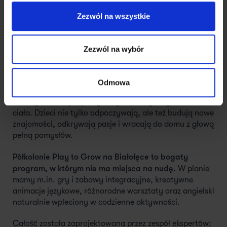
konstrukcyjne i aktywności z językiem angielskim, z
drugiej – podchody, gry terenowe i odkrywanie świata
Zezwól na wszystkie
przyrody z mapą i kompasem.
Zamiast ekranów dajemy im mapę, kompas i
Zezwól na wybór
zadania, które wymagają współpracy.
Zamiast scrollowania – relacje, śmiech i wspólne
przeżycia.
Odmowa
Dbamy o rozwój w pełnym wymiarze: głowy, serca i
ciała. Dzieci nie tylko odpoczywają, ale też budują nowe
znajomości, odkrywają pasje i wracają do domu z głową
pełną pomysłów.
Półkolonie Play to Grow na Białołęce to bogaty
program, w którym nie ma miejsca na nudę.
W planie
mamy m.in. gry i zabawy integracyjne, kreatywne
animacje językowe, różnorodne warsztaty oraz angielski
naturalnie wpleciony w codzienne aktywności.
Całość została zaprojektowana przez zespół ekspertów: